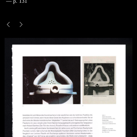
— p. 131