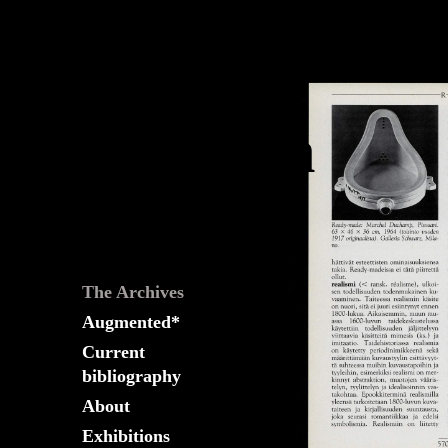
The
Fountain
Archives
The Archives
Augmented*
Current
bibliography
About
Exhibitions