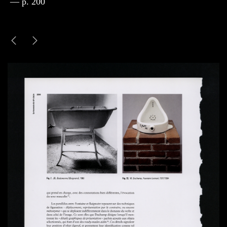
— p. 200