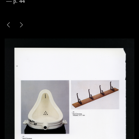
— p. 44