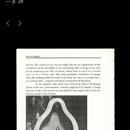
— p. 28