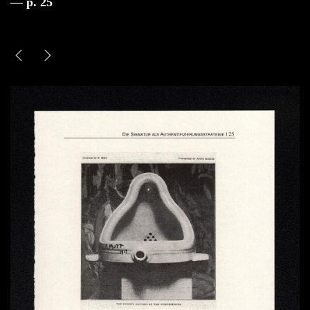
— p. 25